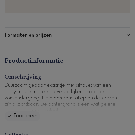
Formaten en prijzen
Productinformatie
Omschrijving
Duurzaam geboortekaartje met silhouet van een
baby meisje met een lieve kat kijkend naar de
zonsondergang. De maan komt al op en de sterren
zijn al zichtbaar. De achtergrond is een wat gelere
papiersoort met ecolook.
Toon meer
Dit geboortekaartje wordt gedrukt op eco papier,
met keuze uit twee soorten. In dit voorbeeld tonen
Collectie