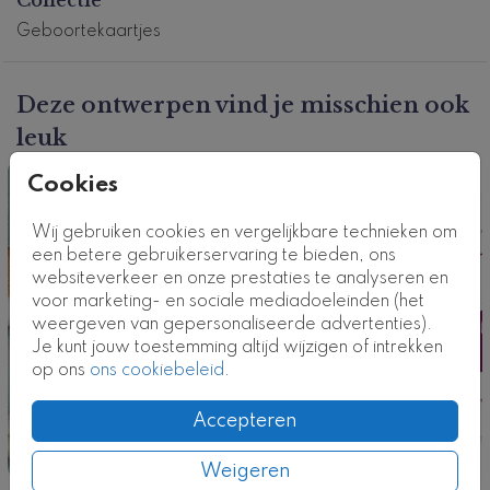
we ons standaard eco papier circle. Bestel eerst een
drukproef om het resultaat te beoordelen.
Geboortekaartjes
Dit product maakt deel uit van
een complete set in
deze stijl.
Deze ontwerpen vind je misschien ook
Kaartcode: DP-0756-m2
leuk
Cookies
Kaart
Wij gebruiken cookies en vergelijkbare technieken om
een betere gebruikerservaring te bieden, ons
websiteverkeer en onze prestaties te analyseren en
voor marketing- en sociale mediadoeleinden (het
weergeven van gepersonaliseerde advertenties).
Je kunt jouw toestemming altijd wijzigen of intrekken
op ons
ons cookiebeleid
.
Accepteren
Weigeren