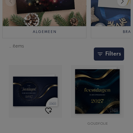
ALGEMEEN
BRA
…
items
Filters
GOUDFOLIE