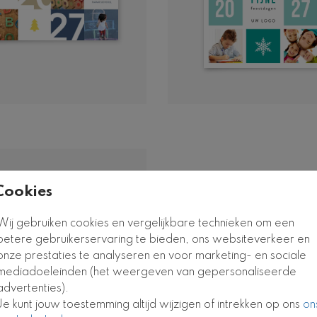
Cookies
Wij gebruiken cookies en vergelijkbare technieken om een
betere gebruikerservaring te bieden, ons websiteverkeer en
onze prestaties te analyseren en voor marketing- en sociale
mediadoeleinden (het weergeven van gepersonaliseerde
advertenties).
Je kunt jouw toestemming altijd wijzigen of intrekken op ons
on