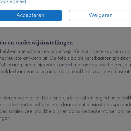
cookiebeleid
.
Accepteren
Weigeren
n en onderwijsinstellingen
hebben met scholen en onderwijs. Verstuur deze kaarten naar
es het leukste ontwerp uit. De foto's op de kerstkaarten zijn
n/of leraren, neem hiervoor
contact
met ons op, we helpen je hi
eeldenbank van onze onze designtool heel veel leuke illustrat
rderen we enorm. De kleine kinderen zitten nog in hun ontwik
or alle soorten scholen met daarop enthousiaste en spelende
rpen stralen veel vrolijkheid uit en dat is de beste manier om h
ingen.