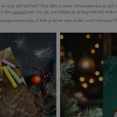
n wat zelf niet lukt? Niet alles in onze ontwerpen kun je zelf
em dan
contact
met ons op, we helpen je graag met het maken 
holengemeenschap of heb je liever een ander soort ontwerp? 