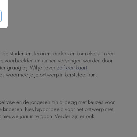
 de studenten, leraren, ouders en kom alvast in een
 slechts voorbeelden en kunnen vervangen worden door
er graag bij. Wil je liever
zelf een kaart
ies waarmee je je ontwerp in kerstsfeer kunt
kelfase en de jongeren zijn al bezig met keuzes voor
 kinderen. Kies bijvoorbeeld voor het ontwerp met
et nieuwe jaar in te gaan. Verder zijn er ook