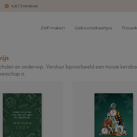
4,6 / 5 reviews
Zelf maken
Geboortekaartjes
Trouwk
ijs
holen en onderwijs. Verstuur bijvoorbeeld een mooie kerstkaa
eenschap is.