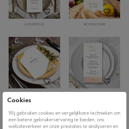
GOUDFOLIE
BOOGVORM
GOUDFOLIE
Cookies
Wij gebruiken cookies en vergelijkbare technieken om
een betere gebruikerservaring te bieden, ons
websiteverkeer en onze prestaties te analyseren en