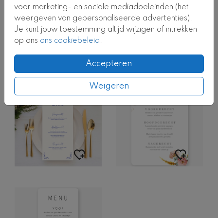
voor marketing- en sociale mediadoeleinden (het
weergeven van gepersonaliseerde advertenties).
Je kunt jouw toestemming altijd wijzigen of intrekken
op ons
ons cookiebeleid
.
GOUDFOLIE
Accepteren
Weigeren