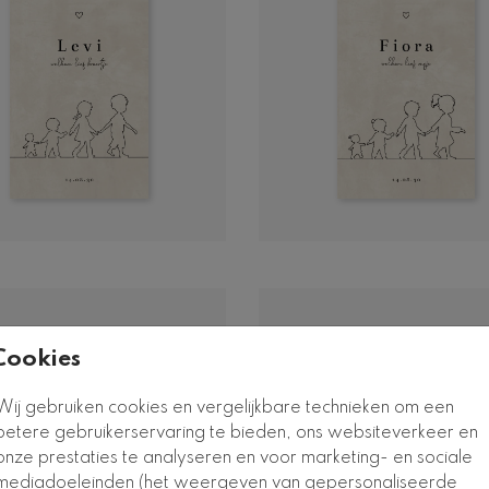
Cookies
Wij gebruiken cookies en vergelijkbare technieken om een
betere gebruikerservaring te bieden, ons websiteverkeer en
onze prestaties te analyseren en voor marketing- en sociale
mediadoeleinden (het weergeven van gepersonaliseerde