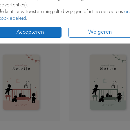
advertenties).
Je kunt jouw toestemming altijd wijzigen of intrekken op ons
on
cookiebeleid
.
ROSÉGOUDFOLIE
GOUDFOLIE
Accepteren
Weigeren