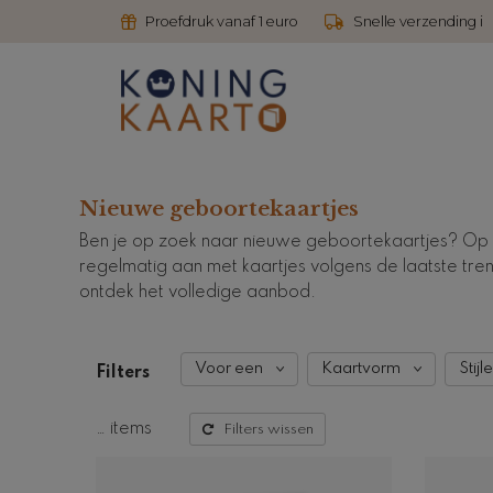
Proefdruk vanaf 1 euro
Snelle verzending i
Nieuwe geboortekaartjes
Ben je op zoek naar nieuwe geboortekaartjes? Op de
regelmatig aan met kaartjes volgens de laatste trend
ontdek het volledige aanbod.
Voor een
Kaartvorm
Stijl
Filters
…
items
Filters wissen