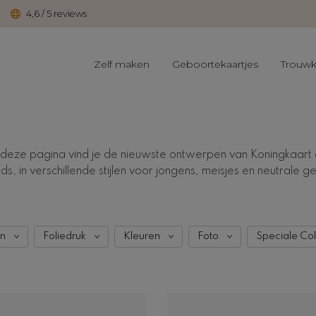
4,6 / 5 reviews
Zelf maken
Geboortekaartjes
Trouwk
ze pagina vind je de nieuwste ontwerpen van Koningkaart ove
s, in verschillende stijlen voor jongens, meisjes en neutrale g
en
Foliedruk
Kleuren
Foto
Speciale Col