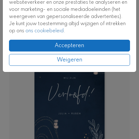
websiteverkeer en onze prestaties te analyseren en
voor marketing- en sociale mediadoeleinden (het
weergeven van gepersonaliseerde advertenties).
Je kunt jouw toestemming altijd wijzigen of intrekken
FOLIEDRUK
op ons
ons cookiebeleid
.
Accepteren
Weigeren