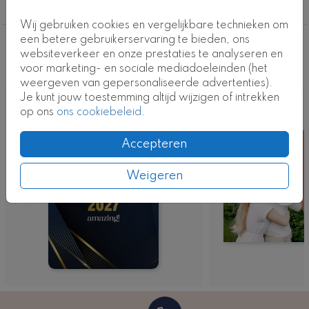
Met foliedruk
Wij gebruiken cookies en vergelijkbare technieken om
een betere gebruikerservaring te bieden, ons
Deze ontwerpen vind je misschien ook
websiteverkeer en onze prestaties te analyseren en
voor marketing- en sociale mediadoeleinden (het
leuk
weergeven van gepersonaliseerde advertenties).
Je kunt jouw toestemming altijd wijzigen of intrekken
op ons
ons cookiebeleid
.
Accepteren
Weigeren