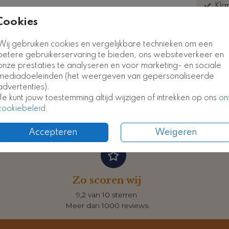
Kla
euk
Cookies
Wij gebruiken cookies en vergelijkbare technieken om een
betere gebruikerservaring te bieden, ons websiteverkeer en
onze prestaties te analyseren en voor marketing- en sociale
Formate
mediadoeleinden (het weergeven van gepersonaliseerde
advertenties).
Je kunt jouw toestemming altijd wijzigen of intrekken op ons
on
cookiebeleid
.
Accepteren
Weigeren
Zo scoren wij
9,2 van 10 sterren
Meer dan 1000 reviews