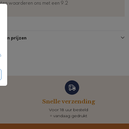
nten waarderen ons met een 9.2
n en prijzen
s
Snelle verzending
Voor 18 uur besteld
= vandaag gedrukt