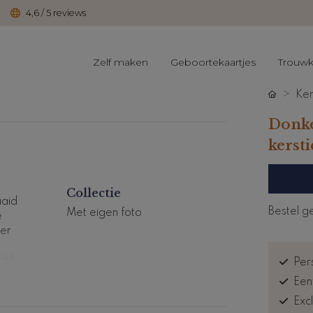
4,6 / 5 reviews
Zelf maken
Geboortekaartjes
Trouwk
Ker
Donke
kersti
Collectie
aaid
Bestel g
Met eigen foto
e
 er
ijk
Pers
Een
en.
Exc