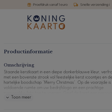
Proefdruk vanaf 1 euro
Snelle verzending i
Productinformatie
Omschrijving
Staande kerstkaart in een diepe donkerblauwe kleur, verfr
met een bovenste strook vol feestelijke kerst icoontjes en d
hartelijke boodschap 'Merry Christmas'. Op de voorzijde is
voldoende ruimte om uw bedrijfslogo en een prachtige
persoonlijke foto toe te voegen. Geef de kaart een persoonl
Toon meer
tintje met onze gebruiksvriendelijke designtool en bekijk een
voorproefje van het resultaat door een drukproef te bestell