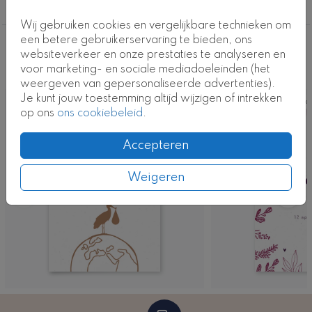
Geboortekaartjes
Wij gebruiken cookies en vergelijkbare technieken om
een betere gebruikerservaring te bieden, ons
Deze ontwerpen vind je misschien ook
websiteverkeer en onze prestaties te analyseren en
voor marketing- en sociale mediadoeleinden (het
leuk
weergeven van gepersonaliseerde advertenties).
Je kunt jouw toestemming altijd wijzigen of intrekken
Kaart
Ka
op ons
ons cookiebeleid
.
Accepteren
Weigeren