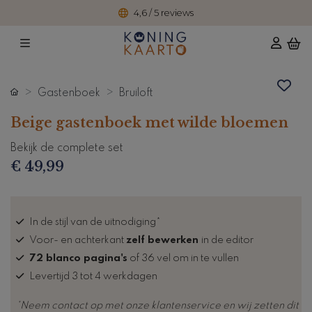
4,6 / 5 reviews
Gastenboek
Bruiloft
Beige gastenboek met wilde bloemen
Bekijk de complete set
€ 49,99
In de stijl van de uitnodiging*
Voor- en achterkant
zelf bewerken
in de editor
72 blanco pagina's
of 36 vel om in te vullen
Levertijd 3 tot 4 werkdagen
*Neem contact op met onze klantenservice en wij zetten dit