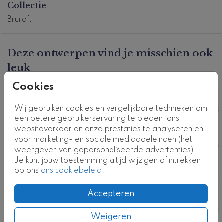
Collectie
- Dit gastenboek heeft 36 bladen, dus 72 zijden om te
beschrijven
Bruiloft
- Het aantal bladen kan niet aangepast worden
- De bladzijden zijn wit, niet bedrukt en goed te
beschrijven
Deze ontwerpen vind je misschien ook
- De omslag is een glanzende harde kaft
leuk
- Foliedruk is helaas niet mogelijk
Cookies
Dit product maakt deel uit van
een complete set in
deze stijl.
Wij gebruiken cookies en vergelijkbare technieken om
Kaartcode: GB-0683
een betere gebruikerservaring te bieden, ons
websiteverkeer en onze prestaties te analyseren en
voor marketing- en sociale mediadoeleinden (het
weergeven van gepersonaliseerde advertenties).
Je kunt jouw toestemming altijd wijzigen of intrekken
op ons
ons cookiebeleid
.
Accepteren
Weigeren