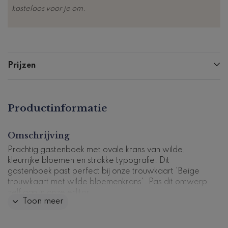
kosteloos voor je om.
Prijzen
Productinformatie
Omschrijving
Prachtig gastenboek met ovale krans van wilde,
kleurrijke bloemen en strakke typografie. Dit
gastenboek past perfect bij onze trouwkaart 'Beige
trouwkaart met wilde bloemenkrans'. Pas dit ontwerp
zelf aan in onze editor.
Toon meer
GOED OM TE WETEN
- De levertijd van een gastenboek is 3-4 werkdagen