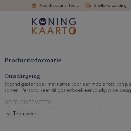
Proefdruk vanaf 1 euro
Snelle verzending i
Productinformatie
Omschrijving
Staand gastenboek met ruimte voor een mooie foto van jull
samen. Personaliseer dit gastenboek eenvoudig in de desig
GOED OM TE WETEN
- De levertijd van een gastenboek is 3-4 werkdagen
Toon meer
- Dit gastenboek heeft 36 bladen, dus 72 zijden om te besch
- Het aantal bladen kan niet aangepast worden
- De bladzijden zijn wit, niet bedrukt en goed te beschrijven