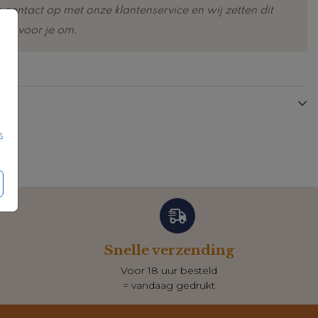
contact op met onze klantenservice en wij zetten dit
oos voor je om.
Gastenboek
Gastenboek
s
Snelle verzending
Voor 18 uur besteld
= vandaag gedrukt