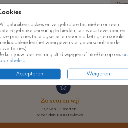
*Neem 
euk
Cookies
kostel
Gastenboek
Gastenboek
Wij gebruiken cookies en vergelijkbare technieken om een
betere gebruikerservaring te bieden, ons websiteverkeer en
onze prestaties te analyseren en voor marketing- en sociale
Prijzen
mediadoeleinden (het weergeven van gepersonaliseerde
advertenties).
Je kunt jouw toestemming altijd wijzigen of intrekken op ons
on
cookiebeleid
.
Accepteren
Weigeren
Zo scoren wij
9,2 van 10 sterren
Meer dan 1000 reviews