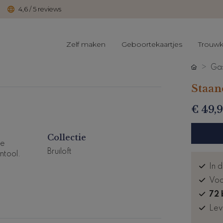
4,6 / 5 reviews
Zelf maken
Geboortekaartjes
Trouwk
Ga
Staan
€ 49,
Collectie
ie
Bruiloft
ntool.
In d
Voo
72 
rijven
Lev