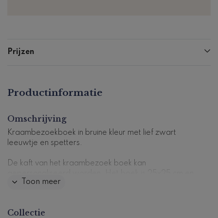
Prijzen
Productinformatie
Omschrijving
Kraambezoekboek in bruine kleur met lief zwart
leeuwtje en spetters.
De kaft van het kraambezoek boek kan
gepersonaliseerd worden. Het boek is 25x25 cm en
Toon meer
heeft 72 pagina's (36 vellen) die zijn voorgedrukt met
vragen.
Collectie
Dit kraambezoekboek past perfect bij
dit