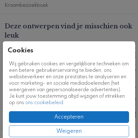
geboortekaartje
. Hulp nodig bij het ontwerpen van
Kraambezoekboek
jullie kraambezoekboek? Neem contact met ons op!
Klik
hier
voor alle kraamboeken
.
Deze ontwerpen vind je misschien ook
leuk
Dit product maakt deel uit van
een complete set in
deze stijl.
Kraamboek
Kraa
Cookies
Kaartcode: KB-0744-n2
Wij gebruiken cookies en vergelijkbare technieken om
een betere gebruikerservaring te bieden, ons
websiteverkeer en onze prestaties te analyseren en
voor marketing- en sociale mediadoeleinden (het
weergeven van gepersonaliseerde advertenties).
Je kunt jouw toestemming altijd wijzigen of intrekken
op ons
ons cookiebeleid
.
Accepteren
Weigeren
Nog meer in deze stijl