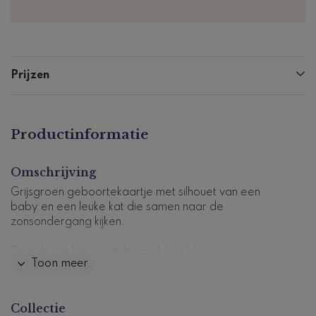
Prijzen
Productinformatie
Omschrijving
Grijsgroen geboortekaartje met silhouet van een
baby en een leuke kat die samen naar de
zonsondergang kijken.
De kaft van het kraambezoek boek kan
Toon meer
gepersonaliseerd worden. Het boek is 25x25 cm en
heeft 72 pagina's (36 vellen) die zijn voorgedrukt met
vragen.
Collectie