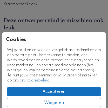
Dit kraambezoekboek past perfect bij
dit
Kraambezoekboek
geboortekaartje
. Hulp nodig bij het ontwerpen van
jullie kraambezoekboek? Neem contact met ons op!
Deze ontwerpen vind je misschien ook
Klik
hier
voor alle kraamboeken
.
leuk
Dit product maakt deel uit van
een complete set in
Kraamboek
Kraa
Cookies
deze stijl.
Kaartcode: KB-0756-n3
Wij gebruiken cookies en vergelijkbare technieken om
een betere gebruikerservaring te bieden, ons
websiteverkeer en onze prestaties te analyseren en
voor marketing- en sociale mediadoeleinden (het
weergeven van gepersonaliseerde advertenties).
Je kunt jouw toestemming altijd wijzigen of intrekken
op ons
ons cookiebeleid
.
Accepteren
Weigeren
Nog meer in deze stijl