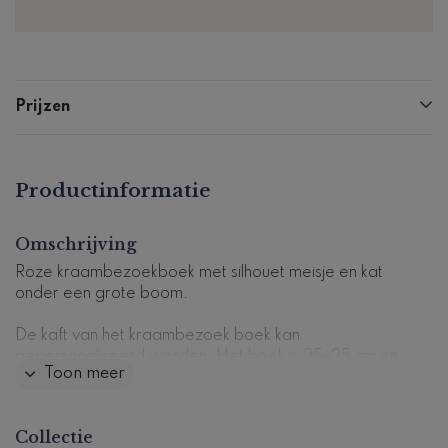
Prijzen
Productinformatie
Omschrijving
Roze kraambezoekboek met silhouet meisje en kat
onder een grote boom.
De kaft van het kraambezoek boek kan
gepersonaliseerd worden. Het boek is 25x25 cm en
Toon meer
heeft 72 pagina's (36 vellen) die zijn voorgedrukt met
vragen.
Collectie
Dit kraambezoekboek past perfect bij
dit