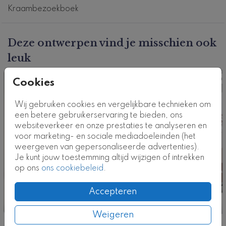
geboortekaartje
. Hulp nodig bij het ontwerpen van
Kraambezoekboek
jullie kraambezoekboek? Neem contact met ons op!
Klik
hier
voor alle kraamboeken
.
Deze ontwerpen vind je misschien ook
leuk
Dit product maakt deel uit van
een complete set in
deze stijl.
Kraamboek
Kraa
Cookies
Kaartcode: KB-0866-m2
Wij gebruiken cookies en vergelijkbare technieken om
een betere gebruikerservaring te bieden, ons
websiteverkeer en onze prestaties te analyseren en
voor marketing- en sociale mediadoeleinden (het
weergeven van gepersonaliseerde advertenties).
Je kunt jouw toestemming altijd wijzigen of intrekken
op ons
ons cookiebeleid
.
Accepteren
Weigeren
Nog meer in deze stijl