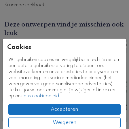
Kraambezoekboek
Dit kraambezoekboek past perfect bij
dit
geboortekaartje
. Hulp nodig bij het ontwerpen van
jullie kraambezoekboek? Neem contact met ons op!
Deze ontwerpen vind je misschien ook
leuk
Klik
hier
voor alle kraamboeken
.
Kraamboek
Kraa
Cookies
Dit product maakt deel uit van
een complete set in
deze stijl.
Kaartcode: KB-0986-j2
Wij gebruiken cookies en vergelijkbare technieken om
een betere gebruikerservaring te bieden, ons
websiteverkeer en onze prestaties te analyseren en
voor marketing- en sociale mediadoeleinden (het
weergeven van gepersonaliseerde advertenties).
Je kunt jouw toestemming altijd wijzigen of intrekken
op ons
ons cookiebeleid
.
Accepteren
Weigeren
Nog meer in deze stijl