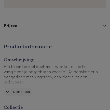
Prijzen
Productinformatie
Omschrijving
Hip kraambezoekboek met twee katten op het
wiegje van je pasgeboren zoontje. De babykamer is
aangekleed met slingertjes, een plantje en een
teddybeer.
Toon meer
De kaft van het kraambezoek boek kan
gepersonaliseerd worden. Het boek is 25x25 cm en
heeft 72 pagina's (36 vellen) die zijn voorgedrukt met
Collectie
vragen.