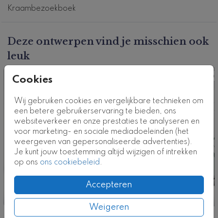
geboortekaartje
. Hulp nodig bij het ontwerpen van
Kraambezoekboek
jullie kraambezoekboek? Neem contact met ons op!
Klik
hier
voor alle kraamboeken
.
Deze ontwerpen vind je misschien ook
leuk
Dit product maakt deel uit van
een complete set in
deze stijl.
Kraamboek
Kraa
Cookies
Kaartcode: KB-0756-n2
Wij gebruiken cookies en vergelijkbare technieken om
een betere gebruikerservaring te bieden, ons
websiteverkeer en onze prestaties te analyseren en
voor marketing- en sociale mediadoeleinden (het
weergeven van gepersonaliseerde advertenties).
Je kunt jouw toestemming altijd wijzigen of intrekken
op ons
ons cookiebeleid
.
Accepteren
Weigeren
Nog meer in deze stijl