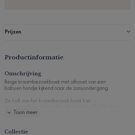
Prijzen
Productinformatie
Omschrijving
Beige kraambezoekboek met silhouet van een
babyen hondje kijkend naar de zonsondergang.
De kaft van het kraambezoek boek kan
gepersonaliseerd worden. Het boek is 25x25 cm en
Toon meer
heeft 72 pagina's (36 vellen) die zijn voorgedrukt met
vragen.
Collectie
Dit kraambezoekboek past perfect bij
dit