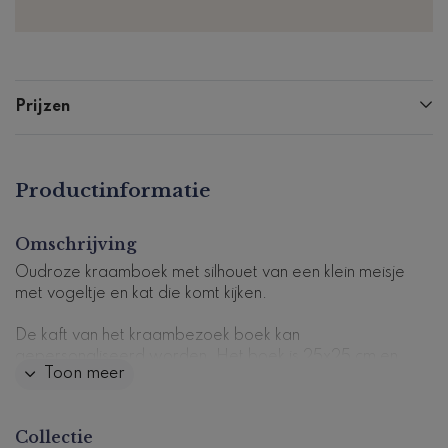
Prijzen
Productinformatie
Omschrijving
Oudroze kraamboek met silhouet van een klein meisje
met vogeltje en kat die komt kijken.
De kaft van het kraambezoek boek kan
gepersonaliseerd worden. Het boek is 25x25 cm en
Toon meer
heeft 72 pagina's (36 vellen) die zijn voorgedrukt met
vragen.
Collectie
Dit kraambezoekboek past perfect bij
dit