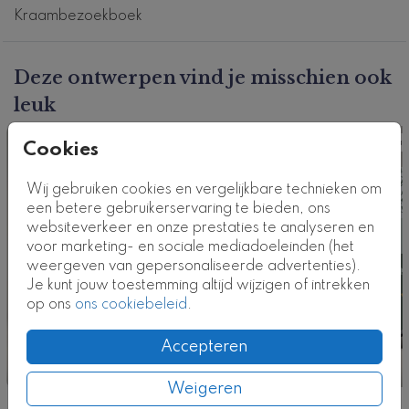
geboortekaartje
. Hulp nodig bij het ontwerpen van
Kraambezoekboek
jullie kraambezoekboek? Neem contact met ons op!
Klik
hier
voor alle kraamboeken
.
Deze ontwerpen vind je misschien ook
leuk
Dit product maakt deel uit van
een complete set in
deze stijl.
Kraamboek
Kraa
Cookies
Kaartcode: KB-S-064-m
Wij gebruiken cookies en vergelijkbare technieken om
een betere gebruikerservaring te bieden, ons
websiteverkeer en onze prestaties te analyseren en
voor marketing- en sociale mediadoeleinden (het
weergeven van gepersonaliseerde advertenties).
Je kunt jouw toestemming altijd wijzigen of intrekken
op ons
ons cookiebeleid
.
Accepteren
Weigeren
Nog meer in deze stijl