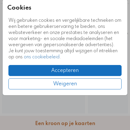
naar wat past bij jullie gezin. Geschikt voor de
geboorte van een meisje. Personaliseer het kaartje
Cookies
en bestel een proefdruk.
Deze ontwerpen vind je misschien ook
Wij gebruiken cookies en vergelijkbare technieken om
leuk
Kaartcode: FD-0985-3e-m
een betere gebruikerservaring te bieden, ons
websiteverkeer en onze prestaties te analyseren en
Kaart
Ka
voor marketing- en sociale mediadoeleinden (het
weergeven van gepersonaliseerde advertenties).
Je kunt jouw toestemming altijd wijzigen of intrekken
op ons
ons cookiebeleid
.
Accepteren
Weigeren
Een kroon op je kaarten