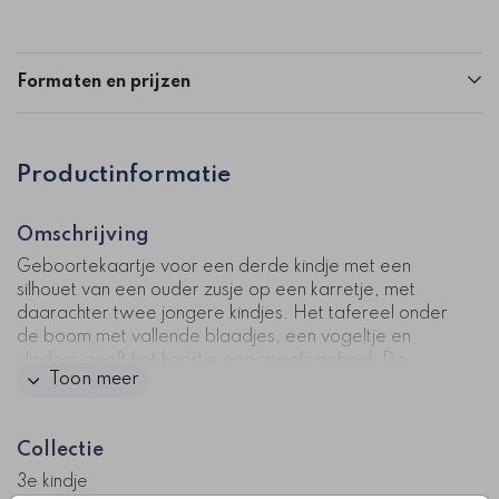
Formaten en prijzen
Productinformatie
Omschrijving
Geboortekaartje voor een derde kindje met een
silhouet van een ouder zusje op een karretje, met
daarachter twee jongere kindjes. Het tafereel onder
de boom met vallende blaadjes, een vogeltje en
vlinders geeft het kaartje een speels geheel. De
Toon meer
naam komt mooi naar voren in goudfolie op de
warme achtergrond.
Collectie
De illustratie is eenvoudig aan te passen in de editor,
zodat je de samenstelling van de kindjes kunt wijzigen
3e kindje