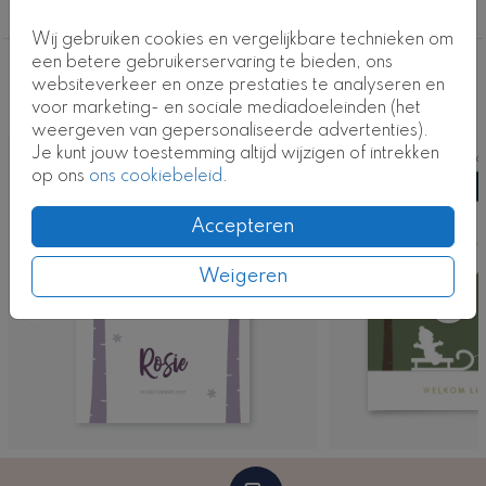
3e kindje
Kaartcode: 0511bz-m
Wij gebruiken cookies en vergelijkbare technieken om
een betere gebruikerservaring te bieden, ons
Deze ontwerpen vind je misschien ook
websiteverkeer en onze prestaties te analyseren en
voor marketing- en sociale mediadoeleinden (het
leuk
weergeven van gepersonaliseerde advertenties).
Je kunt jouw toestemming altijd wijzigen of intrekken
Kaart
Ka
op ons
ons cookiebeleid
.
Accepteren
Weigeren