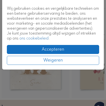
3e kindje
Wij gebruiken cookies en vergelijkbare technieken om
een betere gebruikerservaring te bieden, ons
Deze ontwerpen vind je misschien ook
websiteverkeer en onze prestaties te analyseren en
voor marketing- en sociale mediadoeleinden (het
leuk
weergeven van gepersonaliseerde advertenties).
Je kunt jouw toestemming altijd wijzigen of intrekken
Kaart
Ka
op ons
ons cookiebeleid
.
Accepteren
Weigeren