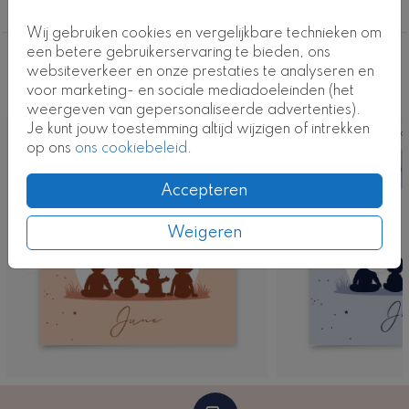
4e kindje
Wij gebruiken cookies en vergelijkbare technieken om
een betere gebruikerservaring te bieden, ons
Deze ontwerpen vind je misschien ook
websiteverkeer en onze prestaties te analyseren en
voor marketing- en sociale mediadoeleinden (het
leuk
weergeven van gepersonaliseerde advertenties).
Je kunt jouw toestemming altijd wijzigen of intrekken
Kaart
Ka
op ons
ons cookiebeleid
.
Accepteren
Weigeren