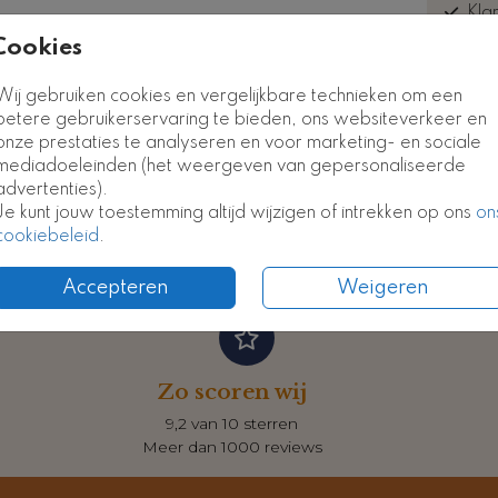
Kla
euk
Cookies
Kaart
Kaart
Wij gebruiken cookies en vergelijkbare technieken om een
betere gebruikerservaring te bieden, ons websiteverkeer en
onze prestaties te analyseren en voor marketing- en sociale
Formate
mediadoeleinden (het weergeven van gepersonaliseerde
advertenties).
Je kunt jouw toestemming altijd wijzigen of intrekken op ons
on
cookiebeleid
.
Accepteren
Weigeren
Zo scoren wij
9,2 van 10 sterren
Meer dan 1000 reviews