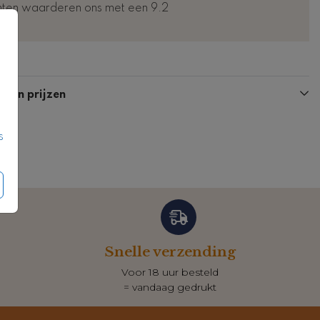
nten waarderen ons met een 9.2
Kaart
Kaart
n en prijzen
s
Snelle verzending
Voor 18 uur besteld
= vandaag gedrukt