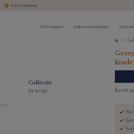
4,6 / 5 reviews
Zelf maken
Geboortekaartjes
Trouwk
Geb
Groen
kinde
Collectie
t
Bestel g
4e kindje
e
t
e kar
 en
Pers
Een
Exc