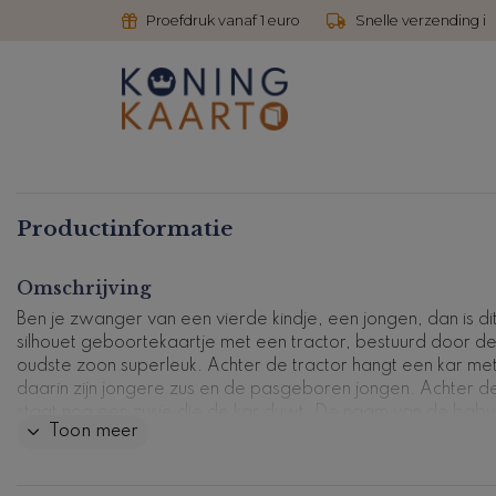
Proefdruk vanaf 1 euro
Snelle verzending i
Productinformatie
Omschrijving
Ben je zwanger van een vierde kindje, een jongen, dan is di
silhouet geboortekaartje met een tractor, bestuurd door d
oudste zoon superleuk. Achter de tractor hangt een kar me
daarin zijn jongere zus en de pasgeboren jongen. Achter d
staat nog een zusje die de kar duwt. De naam van de baby
Toon meer
kleine vlindertjes zijn in goudfolie gedrukt. Je kunt de kindjes
eenvoudig wijzigen met de editor.