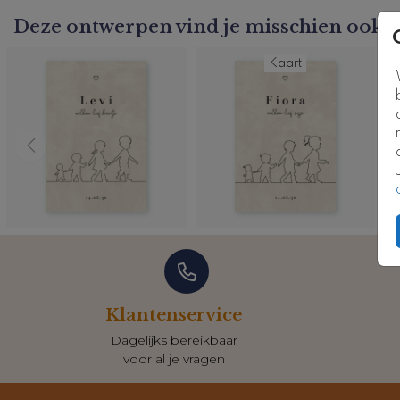
Kaartcode: FD-0866-4e-j3
Deze ontwerpen vind je misschien ook l
Kaart
Klantenservice
Dagelijks bereikbaar
voor al je vragen