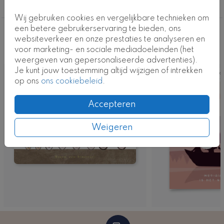
4e kindje
Kaartcode: 0629-4e-j
Wij gebruiken cookies en vergelijkbare technieken om
een betere gebruikerservaring te bieden, ons
Deze ontwerpen vind je misschien ook
websiteverkeer en onze prestaties te analyseren en
voor marketing- en sociale mediadoeleinden (het
leuk
weergeven van gepersonaliseerde advertenties).
Je kunt jouw toestemming altijd wijzigen of intrekken
Kaart
Ka
op ons
ons cookiebeleid
.
Accepteren
Weigeren