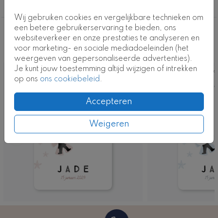
de map 'Kinderkamer'. Bestel een eerste proefdruk
Broertje
om dit ontwerp in het echt te bewonderen.
Wij gebruiken cookies en vergelijkbare technieken om
een betere gebruikerservaring te bieden, ons
Kaartcode: 0656b-j
Deze ontwerpen vind je misschien ook
websiteverkeer en onze prestaties te analyseren en
voor marketing- en sociale mediadoeleinden (het
leuk
weergeven van gepersonaliseerde advertenties).
Je kunt jouw toestemming altijd wijzigen of intrekken
Kaart
Ka
op ons
ons cookiebeleid
.
Accepteren
Weigeren