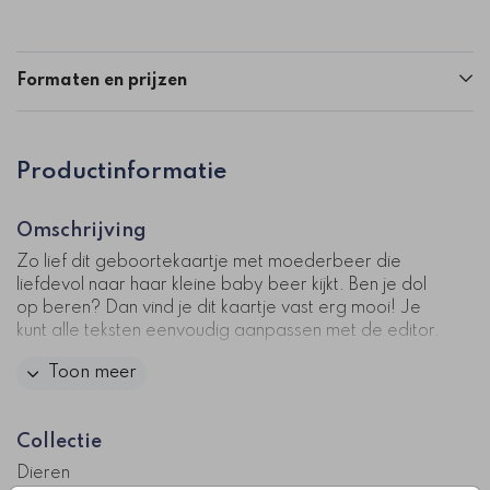
Formaten en prijzen
Productinformatie
Omschrijving
Zo lief dit geboortekaartje met moederbeer die
liefdevol naar haar kleine baby beer kijkt. Ben je dol
op beren? Dan vind je dit kaartje vast erg mooi! Je
kunt alle teksten eenvoudig aanpassen met de editor.
Toon meer
Kaartcode: 1061-n4
Collectie
Dieren