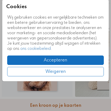
Cookies
Deze ontwerpen vind je misschien ook
Wij gebruiken cookies en vergelijkbare technieken om
leuk
een betere gebruikerservaring te bieden, ons
websiteverkeer en onze prestaties te analyseren en
Kaart
Ka
voor marketing- en sociale mediadoeleinden (het
weergeven van gepersonaliseerde advertenties).
Je kunt jouw toestemming altijd wijzigen of intrekken
op ons
ons cookiebeleid
.
Accepteren
Weigeren
Een kroon op je kaarten