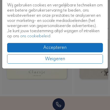
Wij gebruiken cookies en vergelijkbare technieken om
Deze ontwerpen vind je misschien ook
een betere gebruikerservaring te bieden, ons
websiteverkeer en onze prestaties te analyseren en
leuk
voor marketing- en sociale mediadoeleinden (het
weergeven van gepersonaliseerde advertenties).
Kaart
Ka
Je kunt jouw toestemming altijd wijzigen of intrekken
op ons
ons cookiebeleid
.
Accepteren
Weigeren