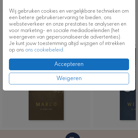
ontwerp.
Foliedruk
Wij gebruiken cookies en vergelijkbare technieken om
Kaartcode: FD-0620-m2
een betere gebruikerservaring te bieden, ons
Deze ontwerpen vind je misschien ook
websiteverkeer en onze prestaties te analyseren en
voor marketing- en sociale mediadoeleinden (het
leuk
weergeven van gepersonaliseerde advertenties).
Je kunt jouw toestemming altijd wijzigen of intrekken
Kaart
Ka
op ons
ons cookiebeleid
.
Accepteren
Weigeren