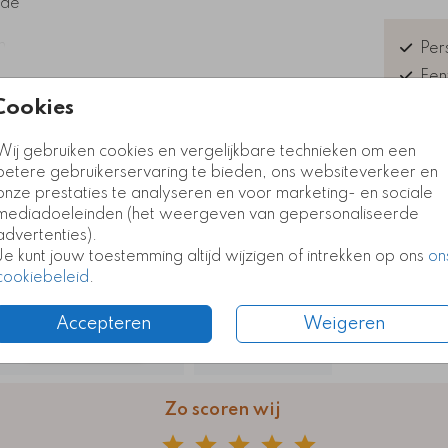
 de
n
Pers
 echt.
Een
Exc
Cookies
Kla
euk
Wij gebruiken cookies en vergelijkbare technieken om een
betere gebruikerservaring te bieden, ons websiteverkeer en
Kaart
Kaart
onze prestaties te analyseren en voor marketing- en sociale
mediadoeleinden (het weergeven van gepersonaliseerde
advertenties).
Formate
Je kunt jouw toestemming altijd wijzigen of intrekken op ons
on
cookiebeleid
.
Accepteren
Weigeren
Zo scoren wij