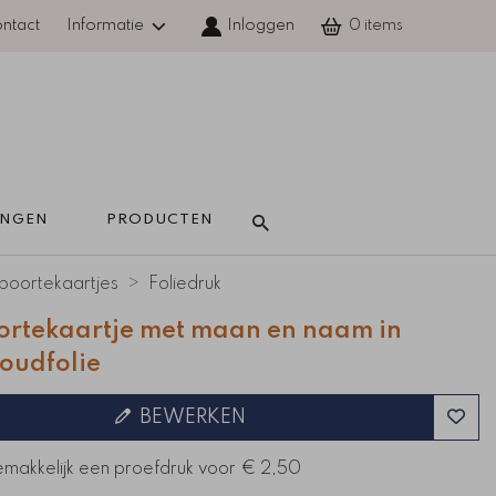
ntact
Informatie
Inloggen
0
INGEN 
PRODUCTEN 
oortekaartjes
Foliedruk
rtekaartje met maan en naam in
oudfolie
BEWERKEN
emakkelijk een proefdruk voor
€ 2,50