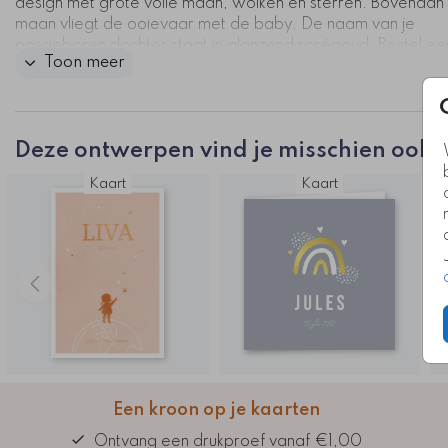
design met grote volle maan, wolken en sterren. Bovenaan
maan vliegt de ooievaar met de baby. De naam van je
pasgeboren dochter staat in glanzend roségoud. Bestel ee
Toon meer
drukproef en bekijk jouw persoonlijke geboortekaartje in het
Kaartcode: FD-0636-m
Deze ontwerpen vind je misschien ook l
Kaart
Kaart
Een kroon op je kaarten
Ontvang een drukproef vanaf €1,00