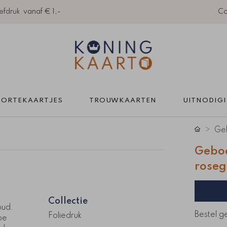
efdruk
vanaf € 1,-
Co
ORTEKAARTJES 
TROUWKAARTEN 
UITNODIG
Geb
Geboo
roseg
Collectie
oud.
Bestel g
Foliedruk
pe