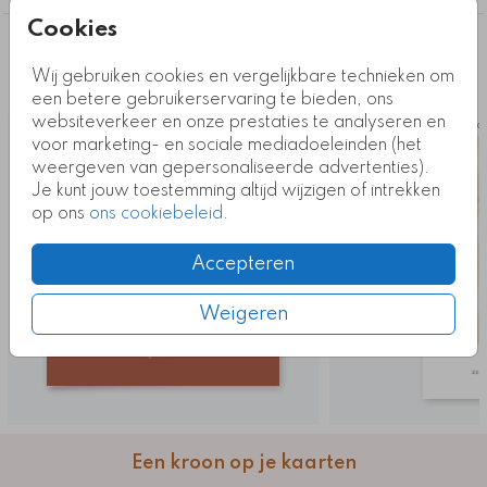
Kaartcode: FD-0675-m
Cookies
Deze ontwerpen vind je misschien ook
Wij gebruiken cookies en vergelijkbare technieken om
leuk
een betere gebruikerservaring te bieden, ons
websiteverkeer en onze prestaties te analyseren en
Kaart
Ka
voor marketing- en sociale mediadoeleinden (het
weergeven van gepersonaliseerde advertenties).
Je kunt jouw toestemming altijd wijzigen of intrekken
op ons
ons cookiebeleid
.
Accepteren
Weigeren
Een kroon op je kaarten