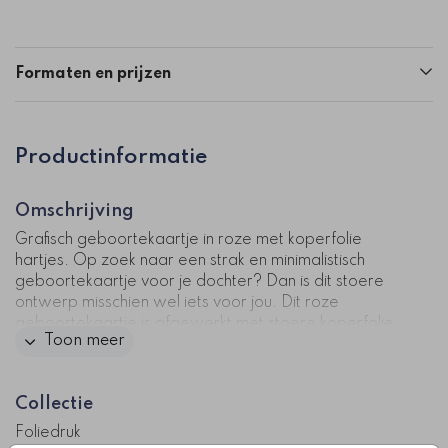
Formaten en prijzen
Productinformatie
Omschrijving
Grafisch geboortekaartje in roze met koperfolie
hartjes. Op zoek naar een strak en minimalistisch
geboortekaartje voor je dochter? Dan is dit stoere
ontwerp misschien wel iets voor jou. Dit roze
geboortekaartje is afgewerkt met stoere koperfolie
Toon meer
details. In het witte vaantje zie je een koperfolie
hartje. De naam staat met dikke witte letters in het
midden van het ontwerp. Pas de teksten en
Collectie
lettertypes naar wens aan en bestel een drukproef.
Foliedruk