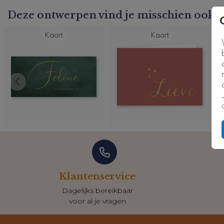
je de achtergrond gemakkelijk aan. Groen is bijvoorbeeld 
Deze ontwerpen vind je misschien ook l
een erg mooie combinatie met het goudfolie.
Kaartcode: FD-0608-m2
Kaart
Kaart
Klantenservice
Dagelijks bereikbaar
voor al je vragen