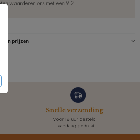
nten waarderen ons met een 9.2
Kaart
Kaart
n en prijzen
s
Snelle verzending
Voor 18 uur besteld
= vandaag gedrukt