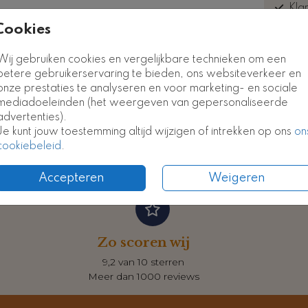
ook
Kla
euk
Cookies
Kaart
Kaart
Wij gebruiken cookies en vergelijkbare technieken om een
betere gebruikerservaring te bieden, ons websiteverkeer en
onze prestaties te analyseren en voor marketing- en sociale
Formate
mediadoeleinden (het weergeven van gepersonaliseerde
advertenties).
Je kunt jouw toestemming altijd wijzigen of intrekken op ons
on
cookiebeleid
.
Accepteren
Weigeren
Zo scoren wij
9,2 van 10 sterren
Meer dan 1000 reviews