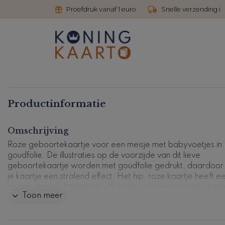
Proefdruk vanaf 1 euro
Snelle verzending i
Productinformatie
Omschrijving
Roze geboortekaartje voor een meisje met babyvoetjes in
goudfolie. De illustraties op de voorzijde van dit lieve
geboortekaartje worden met goudfolie gedrukt, daardoor k
je kaartje een stralend effect. Het hip, roze kaartje heeft ee
en een klassiek lettertype, dit zorgt voor een speelse uitstra
Toon meer
Aan de binnenzijde staat een wit fotokader. Hier kun je een
mooie foto van je pasgeboren kindje plaatsen. Is roze nou n
helemaal jouw smaak. Wees niet getreurd, in de ontwerpto