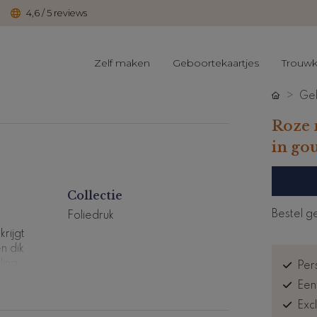
4,6 / 5 reviews
Zelf maken
Geboortekaartjes
Trouwk
Geb
Roze 
in go
Collectie
Bestel g
Foliedruk
rijgt
n dik
ling.
Pers
Een
iet
Exc
ol pas