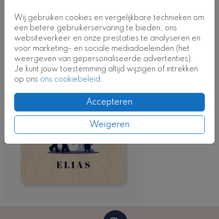
een drukproef van het ontwerp te bestellen zodat je
Hout
het hout gecombineerd met het drukwerk goed kunt
Wij gebruiken cookies en vergelijkbare technieken om
beoordelen.
een betere gebruikerservaring te bieden, ons
Deze ontwerpen vind je misschien ook
websiteverkeer en onze prestaties te analyseren en
We kunnen geen garantie geven op de kleuren, het
voor marketing- en sociale mediadoeleinden (het
leuk
hangt af van de nerf van het hout, hoe de kleur er in
weergeven van gepersonaliseerde advertenties).
werkelijkheid uitziet.
Je kunt jouw toestemming altijd wijzigen of intrekken
op ons
ons cookiebeleid
.
LET OP! Op hout wordt de kleur wit niet gedrukt,
gebruik deze kleur dus niet in je ontwerp.
Accepteren
Kaartcode: H-0758-j2
Weigeren