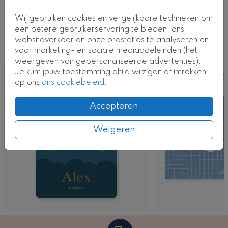
proefdruk en bewonder de kaart in het echt.
Jongen
Wij gebruiken cookies en vergelijkbare technieken om
Kaartcode: 1117-j
een betere gebruikerservaring te bieden, ons
Deze ontwerpen vind je misschien ook
websiteverkeer en onze prestaties te analyseren en
voor marketing- en sociale mediadoeleinden (het
leuk
weergeven van gepersonaliseerde advertenties).
Je kunt jouw toestemming altijd wijzigen of intrekken
Kaart
Ka
op ons
ons cookiebeleid
.
Accepteren
Weigeren