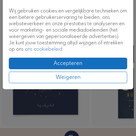
Jongen
Kaartcode: 0665-j2
Wij gebruiken cookies en vergelijkbare technieken om
een betere gebruikerservaring te bieden, ons
Deze ontwerpen vind je misschien ook
websiteverkeer en onze prestaties te analyseren en
voor marketing- en sociale mediadoeleinden (het
leuk
weergeven van gepersonaliseerde advertenties).
Je kunt jouw toestemming altijd wijzigen of intrekken
Kaart
op ons
ons cookiebeleid
.
Accepteren
Weigeren