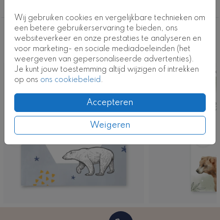
Jongen
Kaartcode: 0384-j
Wij gebruiken cookies en vergelijkbare technieken om
een betere gebruikerservaring te bieden, ons
Deze ontwerpen vind je misschien ook
websiteverkeer en onze prestaties te analyseren en
voor marketing- en sociale mediadoeleinden (het
leuk
weergeven van gepersonaliseerde advertenties).
Je kunt jouw toestemming altijd wijzigen of intrekken
Kaart
Ka
op ons
ons cookiebeleid
.
Accepteren
Weigeren