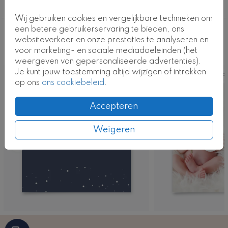
Jongen
Wij gebruiken cookies en vergelijkbare technieken om
een betere gebruikerservaring te bieden, ons
Deze ontwerpen vind je misschien ook
websiteverkeer en onze prestaties te analyseren en
voor marketing- en sociale mediadoeleinden (het
leuk
weergeven van gepersonaliseerde advertenties).
Je kunt jouw toestemming altijd wijzigen of intrekken
Kaart
Foto
op ons
ons cookiebeleid
.
Accepteren
Weigeren