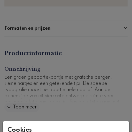
Formaten en prijzen
Productinformatie
Omschrijving
Een groen geboortekaartje met grafische bergen,
kleine hartjes en een getekende tipi. De speelse
typografie maakt het kaartje helemaal af. Aan de
binnenzijde van dit vierkante ontwerp is ruimte voor
een mooie foto van je kleintje. Pas de teksten aan met
Toon meer
behulp van onze ontwerptool.
Kaartcode: 0628-j2
Collectie
Cookies