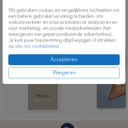
Jongen
Wij gebruiken cookies en vergelijkbare technieken om
een betere gebruikerservaring te bieden, ons
Deze ontwerpen vind je misschien ook
websiteverkeer en onze prestaties te analyseren en
voor marketing- en sociale mediadoeleinden (het
leuk
weergeven van gepersonaliseerde advertenties).
Je kunt jouw toestemming altijd wijzigen of intrekken
Kaart
Ka
op ons
ons cookiebeleid
.
Accepteren
Weigeren