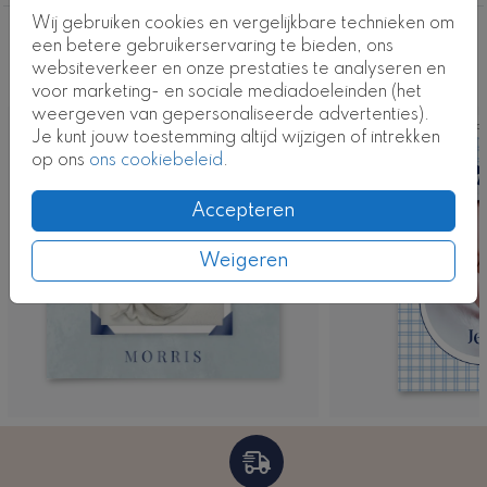
Wij gebruiken cookies en vergelijkbare technieken om
Deze ontwerpen vind je misschien ook
een betere gebruikerservaring te bieden, ons
websiteverkeer en onze prestaties te analyseren en
leuk
voor marketing- en sociale mediadoeleinden (het
weergeven van gepersonaliseerde advertenties).
Fotokaart
Foto
Je kunt jouw toestemming altijd wijzigen of intrekken
op ons
ons cookiebeleid
.
Accepteren
Weigeren