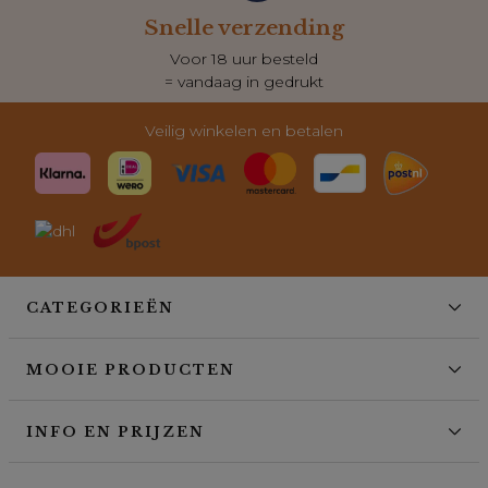
zending
Klantenser
besteld
Dagelijks berei
gedrukt
voor al je vra
Veilig winkelen en betalen
CATEGORIEËN
MOOIE PRODUCTEN
INFO EN PRIJZEN