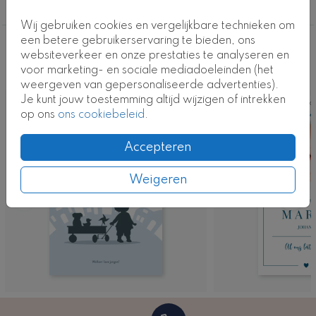
Jongen
Wij gebruiken cookies en vergelijkbare technieken om
een betere gebruikerservaring te bieden, ons
Deze ontwerpen vind je misschien ook
websiteverkeer en onze prestaties te analyseren en
voor marketing- en sociale mediadoeleinden (het
leuk
weergeven van gepersonaliseerde advertenties).
Je kunt jouw toestemming altijd wijzigen of intrekken
Kaart
Ka
op ons
ons cookiebeleid
.
Accepteren
Weigeren