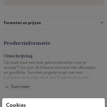
Formaten en prijzen
Productinformatie
Omschrijving
Op zoek naar een leuk geboortekaartje voor je
zoontje? Ga voor dit blauwe ontwerp met silhouetjes
en goudfolie. Een klein jongetje loopt met een
bolderkar en hondje door een Nederlandse stad,
zoals Amsterdam, Leiden of Utrecht. Ze worden
Toon meer
omringd door duiven en goudfolie vlindertjes. Ook de
naam van je zoontje komt in goudfolie letters voorop.
Pas dit ontwerp zelf aan in onze ontwerptool.
Collectie
Cookies