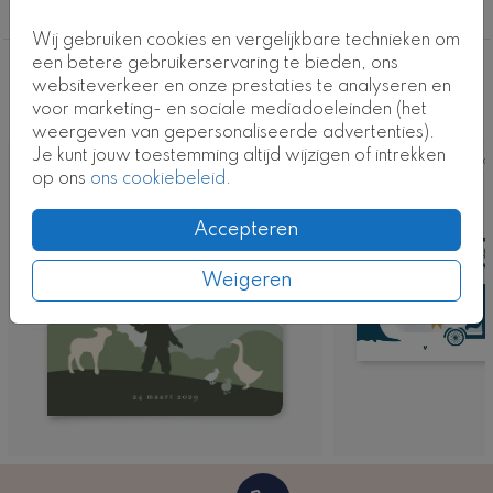
Kaartcode: FD-0955-j
Jongen
Wij gebruiken cookies en vergelijkbare technieken om
een betere gebruikerservaring te bieden, ons
Deze ontwerpen vind je misschien ook
websiteverkeer en onze prestaties te analyseren en
voor marketing- en sociale mediadoeleinden (het
leuk
weergeven van gepersonaliseerde advertenties).
Je kunt jouw toestemming altijd wijzigen of intrekken
Kaart
Ka
op ons
ons cookiebeleid
.
Accepteren
Weigeren