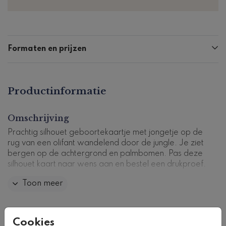
Formaten en prijzen
Productinformatie
Omschrijving
Prachtig silhouet geboortekaartje met jongetje op de
rug van een olifant wandelend door de jungle. Je ziet
bergen op de achtergrond en palmbomen. Pas deze
silhouet kaart naar wens aan en bestel een drukproef.
Toon meer
Kaartcode: 0753-j
Collectie
Cookies