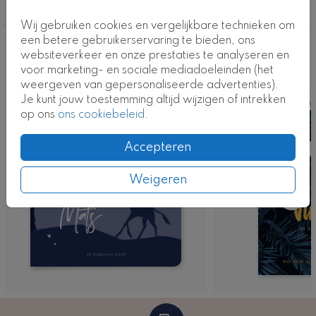
Jongen
Wij gebruiken cookies en vergelijkbare technieken om
een betere gebruikerservaring te bieden, ons
Deze ontwerpen vind je misschien ook
websiteverkeer en onze prestaties te analyseren en
voor marketing- en sociale mediadoeleinden (het
leuk
weergeven van gepersonaliseerde advertenties).
Je kunt jouw toestemming altijd wijzigen of intrekken
Ka
op ons
ons cookiebeleid
.
Accepteren
Weigeren