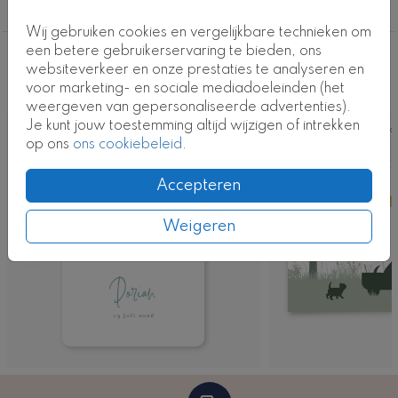
Jongen
Wij gebruiken cookies en vergelijkbare technieken om
een betere gebruikerservaring te bieden, ons
Deze ontwerpen vind je misschien ook
websiteverkeer en onze prestaties te analyseren en
voor marketing- en sociale mediadoeleinden (het
leuk
weergeven van gepersonaliseerde advertenties).
Je kunt jouw toestemming altijd wijzigen of intrekken
Kaart
Ka
op ons
ons cookiebeleid
.
Accepteren
Weigeren