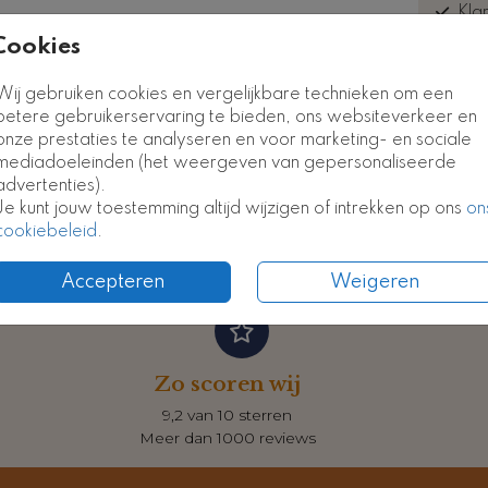
Kla
euk
Cookies
Kaart
Kaart
Wij gebruiken cookies en vergelijkbare technieken om een
betere gebruikerservaring te bieden, ons websiteverkeer en
onze prestaties te analyseren en voor marketing- en sociale
Formate
mediadoeleinden (het weergeven van gepersonaliseerde
advertenties).
Je kunt jouw toestemming altijd wijzigen of intrekken op ons
on
cookiebeleid
.
Accepteren
Weigeren
Zo scoren wij
9,2 van 10 sterren
Meer dan 1000 reviews