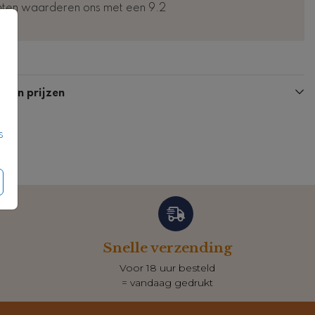
nten waarderen ons met een 9.2
Fotokaart
Kaart
n en prijzen
s
Snelle verzending
Voor 18 uur besteld
= vandaag gedrukt