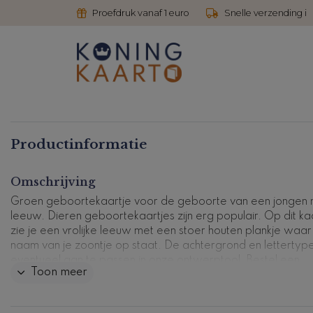
Proefdruk vanaf 1 euro
Snelle verzending i
Productinformatie
Omschrijving
Groen geboortekaartje voor de geboorte van een jongen 
leeuw. Dieren geboortekaartjes zijn erg populair. Op dit ka
zie je een vrolijke leeuw met een stoer houten plankje waar
naam van je zoontje op staat. De achtergrond en lettertypes
eventueel aan te passen in onze ontwerptool. Bestel een
Toon meer
proefdruk en zie hoe dit leuke kaartje er in het echt uit komt 
zien.