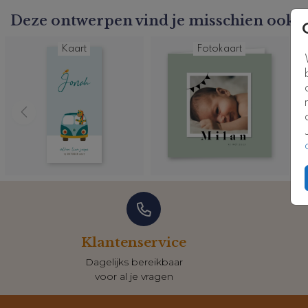
Kaartcode: st-0063-j2
Deze ontwerpen vind je misschien ook l
Kaart
Fotokaart
Klantenservice
Dagelijks bereikbaar
voor al je vragen