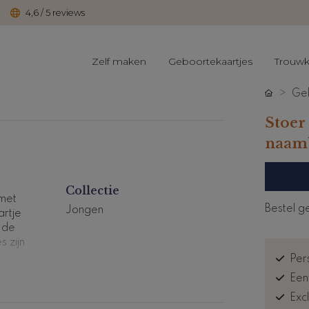
4,6 / 5 reviews
Zelf maken
Geboortekaartjes
Trouwk
Geb
Stoer
naamb
Collectie
met
Bestel g
Jongen
artje
 de
 zijn
Pers
te
Een
Exc