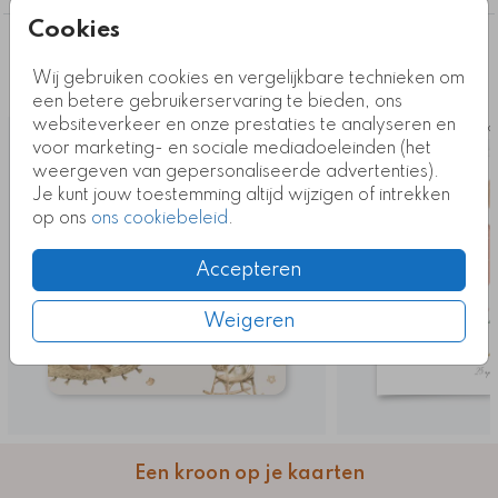
Cookies
Deze ontwerpen vind je misschien ook
Wij gebruiken cookies en vergelijkbare technieken om
leuk
een betere gebruikerservaring te bieden, ons
websiteverkeer en onze prestaties te analyseren en
Kaart
Ka
voor marketing- en sociale mediadoeleinden (het
weergeven van gepersonaliseerde advertenties).
Je kunt jouw toestemming altijd wijzigen of intrekken
op ons
ons cookiebeleid
.
Accepteren
Weigeren
Een kroon op je kaarten