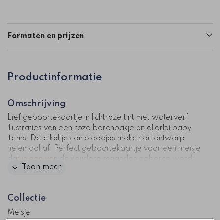
Formaten en prijzen
Productinformatie
Omschrijving
Lief geboortekaartje in lichtroze tint met waterverf
illustraties van een roze berenpakje en allerlei baby
items. De eikeltjes en blaadjes maken dit ontwerp
helemaal af. Perfect geboortekaartje voor een meisje
dat in een van de koudere maanden geboren wordt.
Toon meer
Pas dit kaartje zelf aan in onze handige ontwerptool.
Kaartcode: 0801-m
Collectie
Meisje