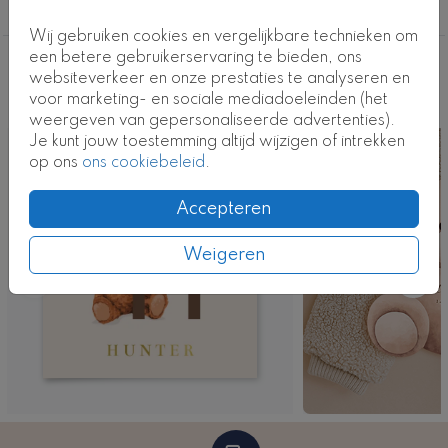
Meisje
Heb je hulp nodig bij het positioneren van de
Wij gebruiken cookies en vergelijkbare technieken om
onderdelen van het beertje? Neem dan contact op
een betere gebruikerservaring te bieden, ons
met de klantenservice, we helpen je graag.
Deze ontwerpen vind je misschien ook
websiteverkeer en onze prestaties te analyseren en
voor marketing- en sociale mediadoeleinden (het
leuk
Kaartcode: 1053-m3
weergeven van gepersonaliseerde advertenties).
Je kunt jouw toestemming altijd wijzigen of intrekken
Kaart
op ons
ons cookiebeleid
.
Accepteren
Weigeren