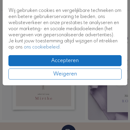
Meisje
Wij gebruiken cookies en vergelijkbare technieken om
een betere gebruikerservaring te bieden, ons
Deze ontwerpen vind je misschien ook
websiteverkeer en onze prestaties te analyseren en
voor marketing- en sociale mediadoeleinden (het
leuk
weergeven van gepersonaliseerde advertenties).
Je kunt jouw toestemming altijd wijzigen of intrekken
Kaart
Ka
op ons
ons cookiebeleid
.
Accepteren
Weigeren