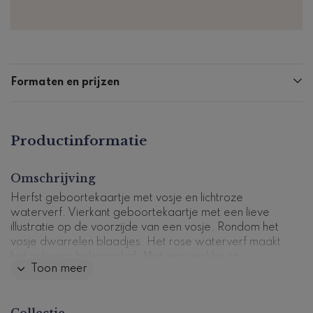
Formaten en prijzen
Productinformatie
Omschrijving
Herfst geboortekaartje met vosje en lichtroze
waterverf. Vierkant geboortekaartje met een lieve
illustratie op de voorzijde van een vosje. Rondom het
vosje dwarrelen blaadjes. Het rose waterverf maakt
het ontwerp helemaal af. Met een sierlijke en
Toon meer
moderne letter staat de naam van je pasgeboren
dochtertje groot op de kaart. In de kaart keert het
vosje terug, dit keer slapend. Links is ruimte voor een
Collectie