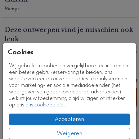
gedichtje en rechts is ruimte voor alle
geboortegegevens.
Meisje
Dit product maakt deel uit van
een complete set in
deze stijl.
Deze ontwerpen vind je misschien ook
Kaartcode: 0660-m2
leuk
Cookies
Sluitsticker
Ka
Wij gebruiken cookies en vergelijkbare technieken om
een betere gebruikerservaring te bieden, ons
websiteverkeer en onze prestaties te analyseren en
voor marketing- en sociale mediadoeleinden (het
weergeven van gepersonaliseerde advertenties).
Je kunt jouw toestemming altijd wijzigen of intrekken
op ons
ons cookiebeleid
.
Accepteren
Weigeren