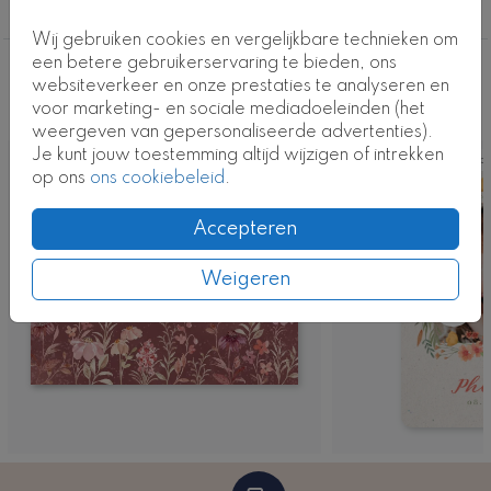
Meisje
Wij gebruiken cookies en vergelijkbare technieken om
een betere gebruikerservaring te bieden, ons
Deze ontwerpen vind je misschien ook
websiteverkeer en onze prestaties te analyseren en
voor marketing- en sociale mediadoeleinden (het
leuk
weergeven van gepersonaliseerde advertenties).
Je kunt jouw toestemming altijd wijzigen of intrekken
Kaart
Foto
op ons
ons cookiebeleid
.
Accepteren
Weigeren