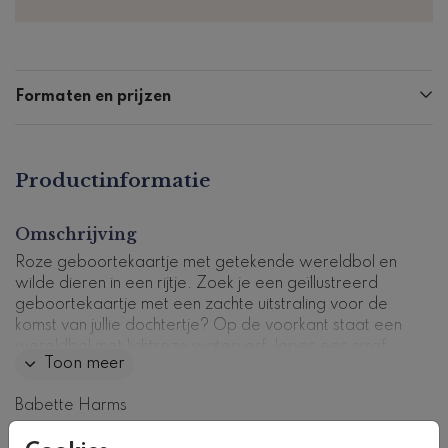
Formaten en prijzen
Productinformatie
Omschrijving
Roze geboortekaartje met getekende wereldbol en
wilde dieren in een rijtje. Zoek je een geïllustreerd
geboortekaartje met een zachte uitstraling voor de
komst van jullie dochtertje? Op de voorkant staat een
wereldbol met lichtroze waterverf, lopen een giraf,
Toon meer
olifant en tijger achter elkaar. Pas de kaart eenvoduig
aan met de editor.
Babette Harms
Kaartcode: BH-020-m
Collectie