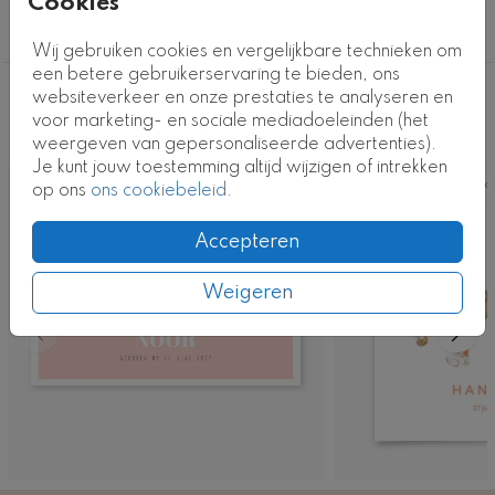
Cookies
Meisje
Wij gebruiken cookies en vergelijkbare technieken om
een betere gebruikerservaring te bieden, ons
websiteverkeer en onze prestaties te analyseren en
Deze ontwerpen vind je misschien ook
voor marketing- en sociale mediadoeleinden (het
leuk
weergeven van gepersonaliseerde advertenties).
Je kunt jouw toestemming altijd wijzigen of intrekken
Kaart
Ka
op ons
ons cookiebeleid
.
Accepteren
Weigeren