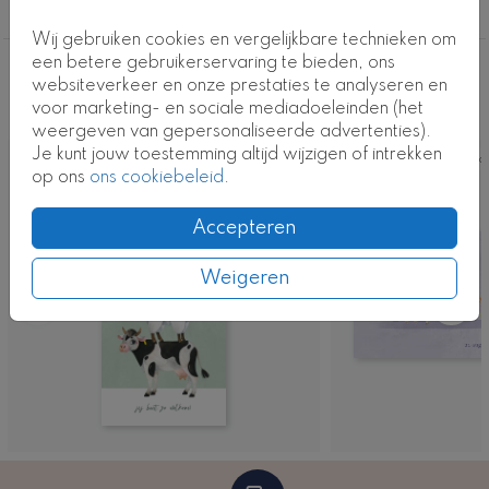
Neutraal
Kaartcode: FD-1044-j
Wij gebruiken cookies en vergelijkbare technieken om
een betere gebruikerservaring te bieden, ons
Deze ontwerpen vind je misschien ook
websiteverkeer en onze prestaties te analyseren en
voor marketing- en sociale mediadoeleinden (het
leuk
weergeven van gepersonaliseerde advertenties).
Je kunt jouw toestemming altijd wijzigen of intrekken
Kaart
Ka
op ons
ons cookiebeleid
.
Accepteren
Weigeren