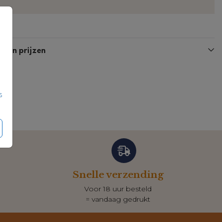
Kaart
Kaart
n en prijzen
s
Snelle verzending
Voor 18 uur besteld
= vandaag gedrukt