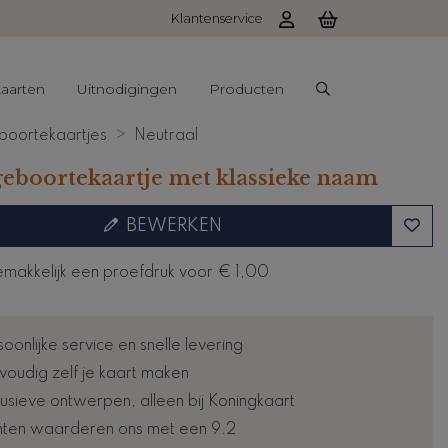
Klantenservice
aarten
Uitnodigingen
Producten
oortekaartjes
Neutraal
geboortekaartje met klassieke naam
BEWERKEN
emakkelijk een proefdruk voor
€ 1,00
oonlijke service en snelle levering
voudig zelf je kaart maken
lusieve ontwerpen, alleen bij Koningkaart
nten waarderen ons met een 9.2