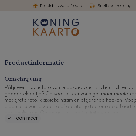
Proefdruk vanaf 1 euro
Snelle verzending i
Productinformatie
Omschrijving
Wil jij een mooie foto van je pasgeboren kindje uitlichten op
geboortekaartje? Ga voor dit eenvoudige, maar mooie kaa
met grote foto, klassieke naam en afgeronde hoeken. Voe
eigen foto van je zoontje of dochtertje toe om deze kaart t
personaliseren. Op de achterzijde is ruimte voor de
Toon meer
geboortegegevens van je kleine.
Kaartcode: 1000-n