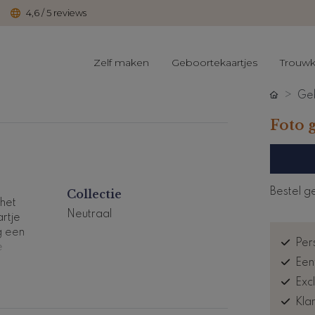
4,6 / 5 reviews
Zelf maken
Geboortekaartjes
Trouwk
Geb
Foto 
Bestel g
Collectie
 het
Neutraal
rtje
g een
Pers
e
Een
Exc
Kla