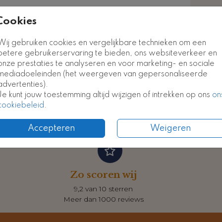
euk
Cookies
Kaart
Kaart
Wij gebruiken cookies en vergelijkbare technieken om een
Formate
betere gebruikerservaring te bieden, ons websiteverkeer en
onze prestaties te analyseren en voor marketing- en sociale
mediadoeleinden (het weergeven van gepersonaliseerde
advertenties).
Je kunt jouw toestemming altijd wijzigen of intrekken op ons
on
cookiebeleid
.
Accepteren
Weigeren
Zo scoren wij
9,2 van 10 sterren
Meer dan 1000 reviews